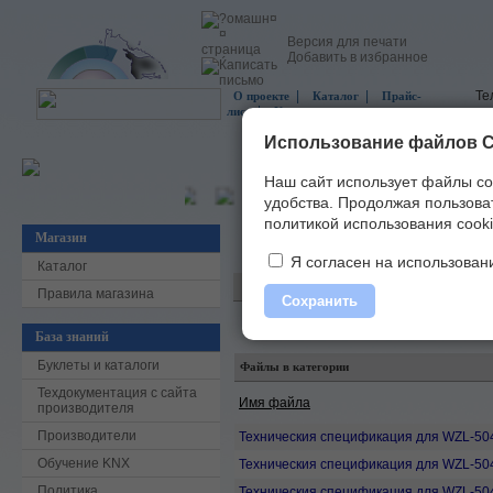
Версия для печати
Добавить в избранное
|
|
Те
О проекте
Каталог
Прайс-
|
лист
Контакты
Использование файлов C
Наш сайт использует файлы co
удобства.
Продолжая пользоват
политикой использования cooki
Магазин
Главная
»
Скачать
»
Спецификации и р
Я согласен на использовани
Каталог
Правила магазина
Сохранить
База знаний
Буклеты и каталоги
Файлы в категории
Техдокументация с сайта
Имя файла
производителя
Производители
Техническия спецификация для WZL-50
Обучение KNX
Техническия спецификация для WZL-50
Политика
Техническия спецификация для WZL-50