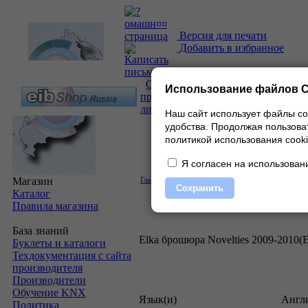
Версия для печати
Добавить в избранное
О
Использование файлов C
проекте
|
Каталог
|
Прайс-
лист
|
Контакты
Наш сайт использует файлы co
удобства.
Продолжая пользоват
политикой использования cooki
Я согласен на использовани
Магазин
Главная
»
Скачать
»
Буклеты и каталоги
»
Elka
» E
Сохранить
Каталог
Правила магазина
База знаний
Elka брошюра Novelties 2009-2010(
Буклеты и каталоги
Техдокументация с сайта
производителя
Производители
Обучение KNX
Язык(и)
Англ
Политика