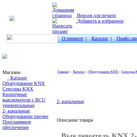
Версия для печати
Добавить в избранное
О проекте
|
Каталог
|
Прайс-ли
Магазин
Главная
»
Каталог
»
Оборудование KNX
»
Сенсоры
Каталог
Оборудование KNX
Сенсоры KNX
Кнопочные
выключатели с BCU
2- канальные
универсальные
2- канальные
Оборудование прочее
Описание товара
Программное
обеспечение
Выключатель KNX 2-к