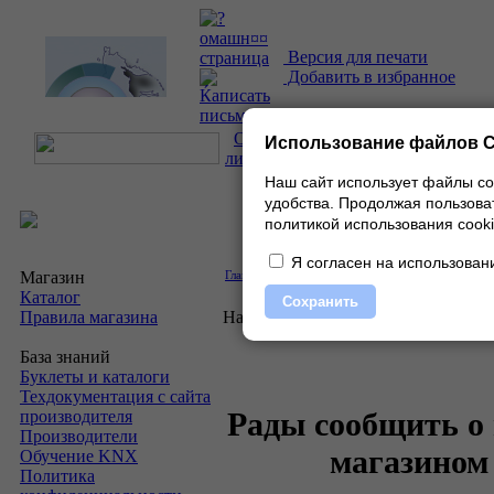
Версия для печати
Добавить в избранное
О проекте
|
Каталог
|
Прайс-
Использование файлов C
лист
|
Контакты
Наш сайт использует файлы co
удобства.
Продолжая пользоват
политикой использования cooki
Я согласен на использовани
Магазин
Главная
»
Новости
»
Разное
Каталог
Сохранить
Правила магазина
Начало продаж Interra
База знаний
Буклеты и каталоги
Техдокументация с сайта
Рады сообщить о
производителя
Производители
магазином
Обучение KNX
Политика