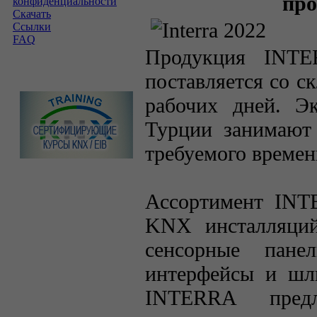
про
конфиденциальности
Скачать
Ссылки
FAQ
Продукция INTE
поставляется со с
рабочих дней. Э
Турции занимают 
требуемого времен
Ассортимент INT
KNX инсталляций
сенсорные пане
интерфейсы и шлю
INTERRA предл