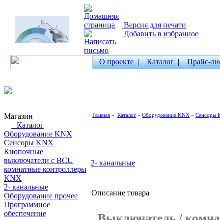
Версия для печати
Добавить в избранное
О проекте
|
Каталог
|
Прайс-ли
Магазин
Главная
»
Каталог
»
Оборудование KNX
»
Сенсоры
Каталог
Оборудование KNX
Сенсоры KNX
Кнопочные
выключатели с BCU
2- канальные
комнатные контроллеры
KNX
2- канальные
Описание товара
Оборудование прочее
Программное
обеспечение
Выключатель / комна