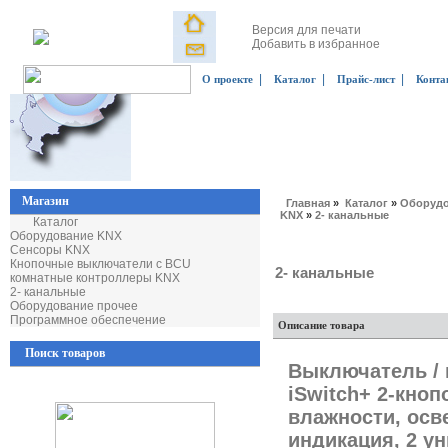
Версия для печати
Добавить в избранное
|
|
|
О проекте
Каталог
Прайс-лист
Конта
Магазин
Главная
»
Каталог
»
Оборудо
KNX
»
2- канальные
Каталог
Оборудование KNX
Сенсоры KNX
Кнопочные выключатели с BCU
2- канальные
комнатные контроллеры KNX
2- канальные
Оборудование прочее
Программное обеспечение
Описание товара
Поиск товаров
Выключатель / 
iSwitch+ 2-кно
влажности, осв
индикация, 2 ун