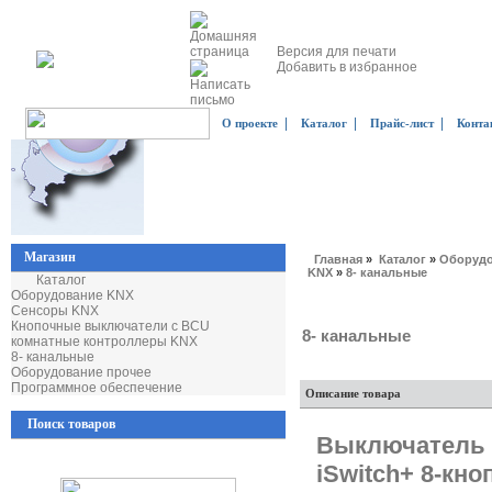
Версия для печати
Добавить в избранное
|
|
|
О проекте
Каталог
Прайс-лист
Конта
Магазин
Главная
»
Каталог
»
Оборудо
KNX
»
8- канальные
Каталог
Оборудование KNX
Сенсоры KNX
Кнопочные выключатели с BCU
8- канальные
комнатные контроллеры KNX
8- канальные
Оборудование прочее
Программное обеспечение
Описание товара
Поиск товаров
Выключатель 
iSwitch+ 8-кн