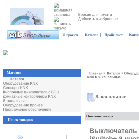
Версия для печати
Добавить в избранное
|
|
|
О проекте
Каталог
Прайс-лист
Конта
Магазин
Главная
»
Каталог
»
Оборудо
KNX
»
8- канальные
Каталог
Оборудование KNX
Сенсоры KNX
Кнопочные выключатели с BCU
8- канальные
комнатные контроллеры KNX
8- канальные
Оборудование прочее
Программное обеспечение
Описание товара
Поиск товаров
Выключатель 
iSwitch+ 8-кн