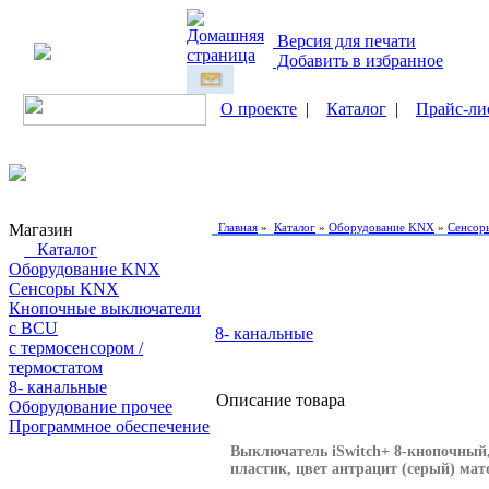
Версия для печати
Добавить в избранное
О проекте
|
Каталог
|
Прайс-ли
Магазин
Главная
»
Каталог
»
Оборудование KNX
»
Сенсор
Каталог
Оборудование KNX
Сенсоры KNX
Кнопочные выключатели
с BCU
8- канальные
с термосенсором /
термостатом
8- канальные
Описание товара
Оборудование прочее
Программное обеспечение
Выключатель iSwitch+ 8-кнопочный,
Поиск товаров
пластик, цвет антрацит (серый) ма