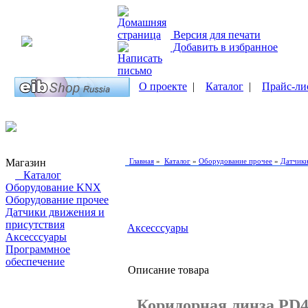
Версия для печати
Добавить в избранное
О проекте
|
Каталог
|
Прайс-ли
Магазин
Главная
»
Каталог
»
Оборудование прочее
»
Датчики
Каталог
Оборудование KNX
Оборудование прочее
Датчики движения и
присутствия
Аксесссуары
Аксесссуары
Программное
обеспечение
Описание товара
Поиск товаров
Коридорная линза PD4