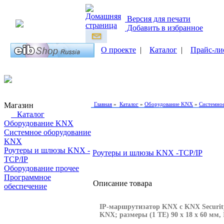
Версия для печати
Добавить в избранное
О проекте
|
Каталог
|
Прайс-ли
Магазин
Главная
»
Каталог
»
Оборудование KNX
»
Системно
Каталог
Оборудование KNX
Системное оборудование
KNX
Роутеры и шлюзы KNX -
Роутеры и шлюзы KNX -TCP/IP
TCP/IP
Оборудование прочее
Программное
Описание товара
обеспечение
Поиск товаров
IP-маршрутизатор KNX с KNX Security
KNX; размеры (1 TE) 90 x 18 x 60 мм, 