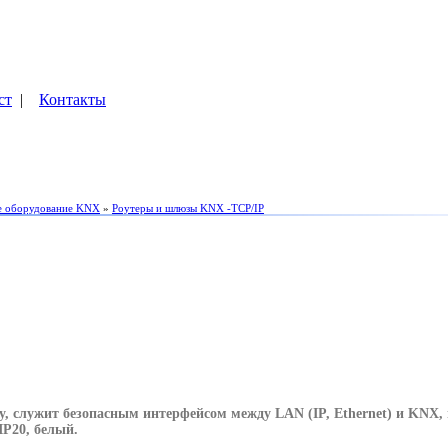
ст
|
Контакты
е оборудование KNX
»
Роутеры и шлюзы KNX -TCP/IP
, служит безопасным интерфейсом между LAN (IP, Ethernet) и KNX,
IP20, белый.