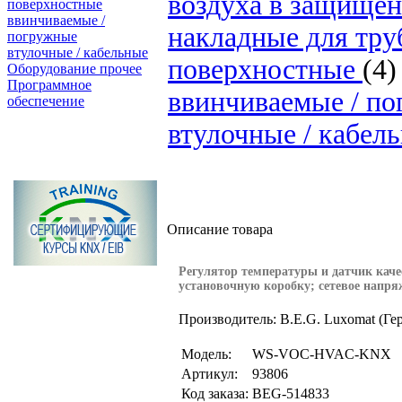
воздуха в защищен
поверхностные
ввинчиваемые /
накладные для тр
погружные
втулочные / кабельные
поверхностные
(4)
Оборудование прочее
Программное
ввинчиваемые / п
обеспечение
втулочные / кабел
Поиск товаров
Описание товара
Регулятор температуры и датчик кач
установочную коробку; сетевое напряж
Производитель: B.E.G. Luxomat (Ге
Модель:
WS-VOC-HVAC-KNX
Артикул:
93806
Код заказа:
BEG-514833