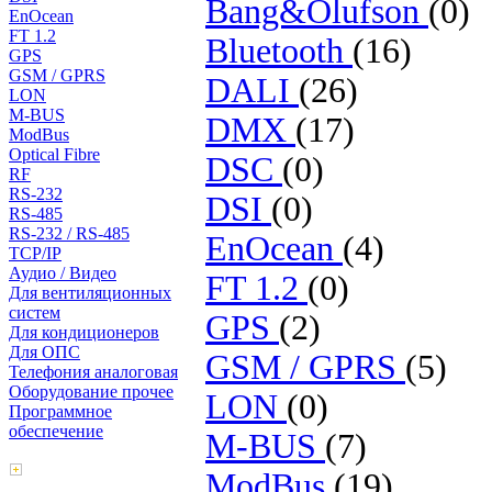
Bang&Olufson
(0)
EnOcean
FT 1.2
Bluetooth
(16)
GPS
GSM / GPRS
DALI
(26)
LON
M-BUS
DMX
(17)
ModBus
Optical Fibre
DSC
(0)
RF
RS-232
DSI
(0)
RS-485
RS-232 / RS-485
EnOcean
(4)
TCP/IP
Аудио / Видео
FT 1.2
(0)
Для вентиляционных
систем
GPS
(2)
Для кондиционеров
Для ОПС
GSM / GPRS
(5)
Телефония аналоговая
Оборудование прочее
LON
(0)
Программное
обеспечение
M-BUS
(7)
Поиск товаров
ModBus
(19)