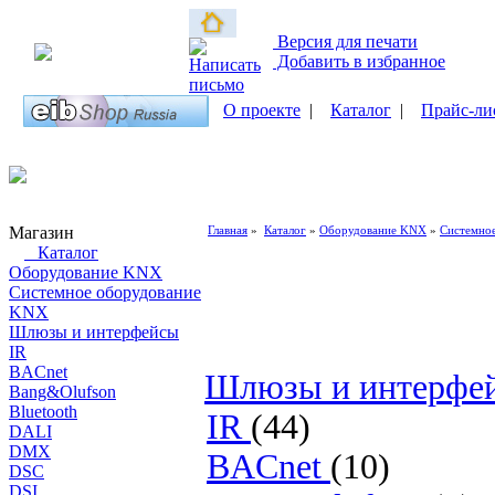
Версия для печати
Добавить в избранное
О проекте
|
Каталог
|
Прайс-ли
Магазин
Главная
»
Каталог
»
Оборудование KNX
»
Системно
Каталог
Оборудование KNX
Системное оборудование
KNX
Шлюзы и интерфейсы
IR
BACnet
Шлюзы и интерфе
Bang&Olufson
Bluetooth
IR
(44)
DALI
DMX
BACnet
(10)
DSC
DSI