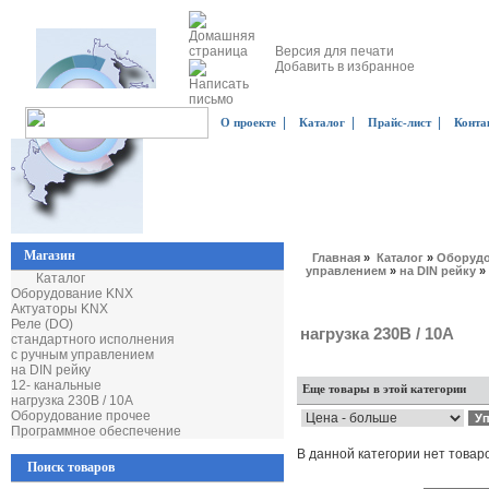
Версия для печати
Добавить в избранное
|
|
|
О проекте
Каталог
Прайс-лист
Конта
Магазин
Главная
»
Каталог
»
Оборудо
управлением
»
на DIN рейку
»
Каталог
Оборудование KNX
Актуаторы KNX
Реле (DO)
нагрузка 230В / 10А
стандартного исполнения
с ручным управлением
на DIN рейку
12- канальные
Еще товары в этой категории
нагрузка 230В / 10А
Оборудование прочее
Программное обеспечение
В данной категории нет товар
Поиск товаров