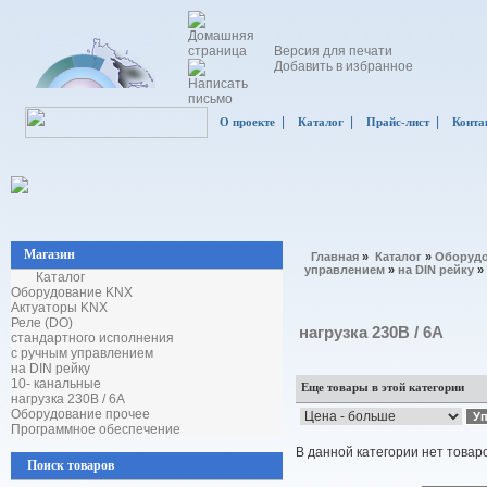
Версия для печати
Добавить в избранное
|
|
|
О проекте
Каталог
Прайс-лист
Конта
Магазин
Главная
»
Каталог
»
Оборудо
управлением
»
на DIN рейку
»
Каталог
Оборудование KNX
Актуаторы KNX
Реле (DO)
нагрузка 230В / 6А
стандартного исполнения
с ручным управлением
на DIN рейку
10- канальные
Еще товары в этой категории
нагрузка 230В / 6А
Оборудование прочее
Программное обеспечение
В данной категории нет товар
Поиск товаров