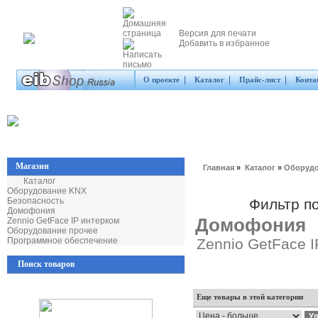
Версия для печати
Добавить в избранное
|
|
|
О проекте
Каталог
Прайс-лист
Конта
Магазин
Главная
»
Каталог
»
Оборудо
Каталог
Оборудование KNX
Безопасность
Фильтр п
Домофония
Домофония
Zennio GetFace IP интерком
Оборудование прочее
Программное обеспечение
Zennio GetFace 
Поиск товаров
Еще товары в этой категории