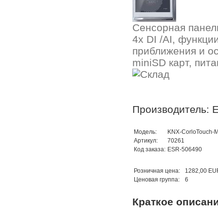
Сенсорная панель
4x DI /AI, функц
приближения и ос
miniSD карт, пит
Производитель: E
Модель:
KNX-CorloTouch-
Артикул:
70261
Код заказа:
ESR-506490
Розничная цена:
1282,00 EU
Ценовая группа:
6
Краткое описан