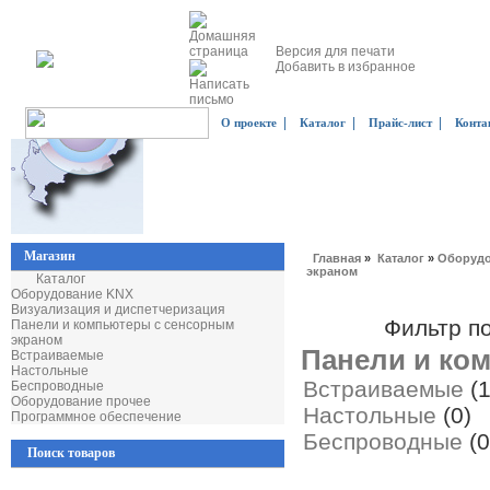
Версия для печати
Добавить в избранное
|
|
|
О проекте
Каталог
Прайс-лист
Конта
Магазин
Главная
»
Каталог
»
Оборудо
экраном
Каталог
Оборудование KNX
Визуализация и диспетчеризация
Фильтр п
Панели и компьютеры с сенсорным
экраном
Панели и ко
Встраиваемые
Настольные
Встраиваемые
(
Беспроводные
Оборудование прочее
Настольные
(0)
Программное обеспечение
Беспроводные
(0
Поиск товаров