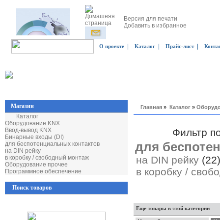
Версия для печати
Добавить в избранное
|
|
|
О проекте
Каталог
Прайс-лист
Конта
Магазин
Главная
»
Каталог
»
Оборудо
Каталог
Оборудование KNX
Ввод-вывод KNX
Фильтр п
Бинарные входы (DI)
для беспоте
для беспотенциальных контактов
на DIN рейку
в коробку / свободный монтаж
на DIN рейку
(22
Оборудование прочее
в коробку / сво
Программное обеспечение
Поиск товаров
Еще товары в этой категории