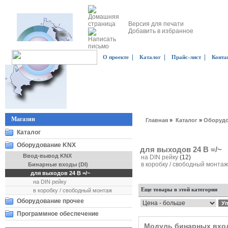
Версия для печати
Добавить в избранное
|
|
|
О проекте
Каталог
Прайс-лист
Конта
Магазин
Главная
»
Каталог
»
Оборудо
Каталог
Оборудование KNX
для выходов 24 В =/~
Ввод-вывод KNX
на DIN рейку
(12)
в коробку / свободный монта
Бинарные входы (DI)
для выходов 24 В =/~
на DIN рейку
Еще товары в этой категории
в коробку / свободный монтаж
Оборудование прочее
Программное обеспечение
Модуль бинарных вход