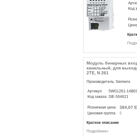
Арти
Код 
Розн
Цено
Крат
Подр
Модуль бинарных вход
канальный, для выходо
2TE, N 261
Производитель: Siemens
Артикул:
5WG1261-1AB0
Код заказа:
SIE-504621
384,07 
Розничная цена:
Ценовая группа:
5
Краткое описание
Подробнее»