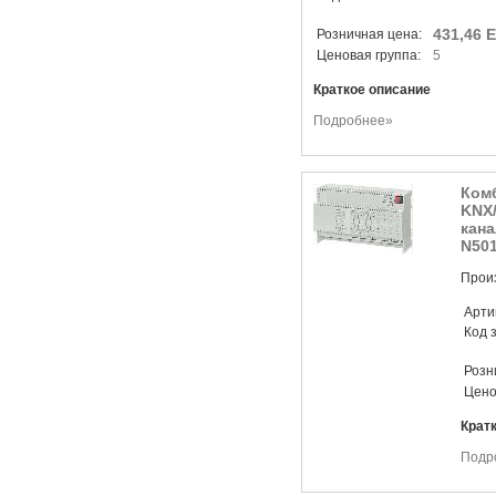
431,46 
Розничная цена:
Ценовая группа:
5
Краткое описание
Подробнее»
Ком
KNX/
кана
N50
Прои
Арти
Код 
Розн
Цено
Крат
Подр