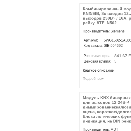
Комбинированный мод
KNX/EIB, 8x входов 12.
выходов 230В~ / 16А, 
рейку, 8TE, N502
Производитель: Siemens
Артикул:
5WG1502-1AB0
Код заказа:
SIE-504692
841,67 
Розничная цена:
Ценовая группа:
5
Краткое описание
Подробнее»
Модуль KNX бинарных 
для выходов 12-24В~/=
диммирование/жалюзи/
сцена, короткое/долго
блока логических функ
индикация, на DIN рейк
Производитель: MDT