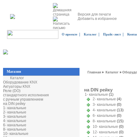
Версия для печати
Добавить в избранное
|
|
|
О проекте
Каталог
Прайс-лист
Конта
Магазин
Главная
»
Каталог
»
Оборудо
Каталог
Оборудование KNX
Актуаторы KNX
на DIN рейку
Реле (DO)
1- канальные
(1)
стандартного исполнения
2- канальные
(4)
с ручным управлением
на DIN рейку
3- канальные
(0)
1- канальные
4- канальные
(13)
2- канальные
6- канальные
(0)
3- канальные
4- канальные
8- канальные
(15)
6- канальные
10- канальные
(0)
8- канальные
12- канальные
(0)
10- канальные