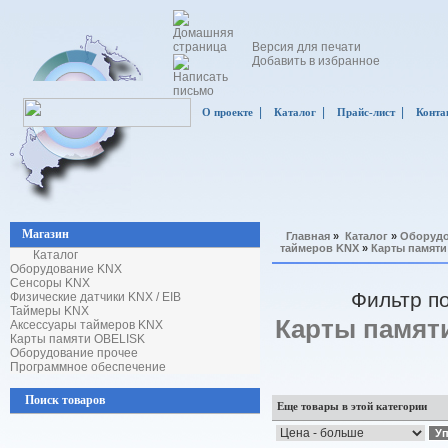
Версия для печати
Добавить в избранное
|
|
|
О проекте
Каталог
Прайс-лист
Конта
Магазин
Главная
»
Каталог
»
Оборудо
таймеров KNX
»
Карты памяти
Каталог
Оборудование KNX
Сенсоры KNX
Фильтр п
Физические датчики KNX / EIB
Таймеры KNX
Карты памят
Аксессуары таймеров KNX
Карты памяти OBELISK
Оборудование прочее
Программное обеспечение
Поиск товаров
Еще товары в этой категории