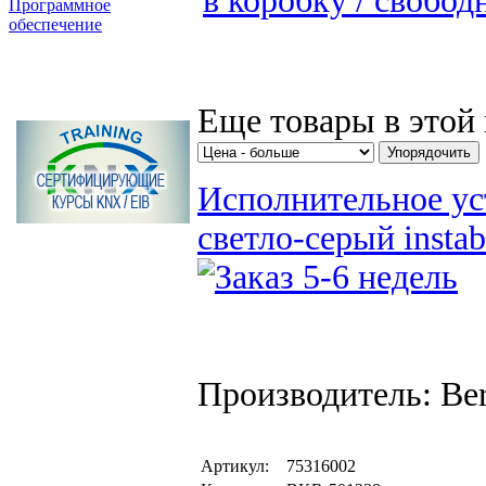
в коробку / свобо
Программное
обеспечение
Поиск товаров
Еще товары в этой 
Исполнительное уст
светло-серый inst
Производитель: Be
Артикул:
75316002