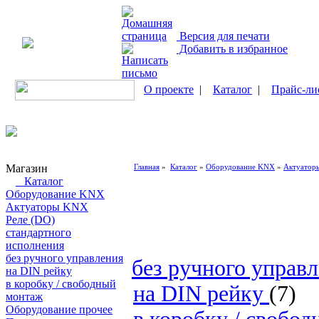
Версия для печати
Добавить в избранное
О проекте
|
Каталог
|
Прайс-ли
Магазин
Главная
»
Каталог
»
Оборудование KNX
»
Актуатор
Каталог
Оборудование KNX
Актуаторы KNX
Реле (DO)
стандартного
исполнения
без ручного управления
без ручного управ
на DIN рейку
в коробку / свободный
на DIN рейку
(7)
монтаж
Оборудование прочее