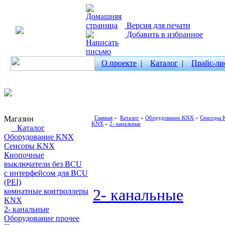
Версия для печати
Добавить в избранное
О проекте
|
Каталог
|
Прайс-ли
Магазин
Главная
»
Каталог
»
Оборудование KNX
»
Сенсоры
KNX
»
2- канальные
Каталог
Оборудование KNX
Сенсоры KNX
Кнопочные
выключатели без BCU
с интерфейсом для BCU
(PEI)
2- канальные
комнатные контроллеры
KNX
2- канальные
Оборудование прочее