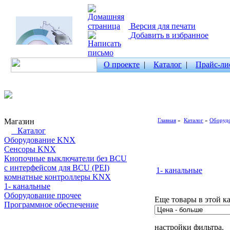
Версия для печати
Добавить в избранное
О проекте
|
Каталог
|
Прайс-ли
Магазин
Главная
»
Каталог
»
Оборуд
Каталог
Оборудование KNX
Сенсоры KNX
Кнопочные выключатели без BCU
с интерфейсом для BCU (PEI)
1- канальные
комнатные контроллеры KNX
1- канальные
Оборудование прочее
Еще товары в этой к
Программное обеспечение
Поиск товаров
настройки фильтра.