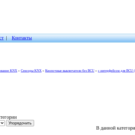
ст
|
Контакты
ование KNX
»
Сенсоры KNX
»
Кнопочные выключатели без BCU
»
с интерфейсом для BCU (
атегории
В данной категори