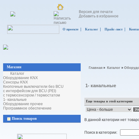
Версия для печати
Добавить в избранное
|
|
|
О проекте
Каталог
Прайс-лист
Конта
Магазин
Главная
»
Каталог
»
Оборудо
Каталог
Оборудование KNX
Сенсоры KNX
1- канальные
Кнопочные выключатели без BCU
с интерфейсом для BCU (PEI)
с термосенсором / термостатом
1- канальные
Еще товары в этой категории
Оборудование прочее
Программное обеспечение
Поиск товаров
В данной категории нет товар
Поиск в категории: