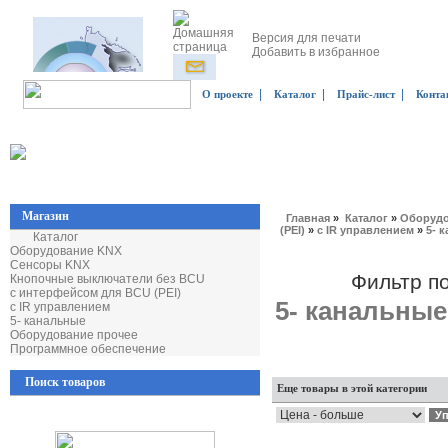
Версия для печати
Добавить в избранное
|
|
|
О проекте
Каталог
Прайс-лист
Конта
Магазин
Главная
»
Каталог
»
Оборудо
(PEI)
»
с IR управлением
»
5- 
Каталог
Оборудование KNX
Сенсоры KNX
Фильтр п
Кнопочные выключатели без BCU
с интерфейсом для BCU (PEI)
5- канальные
с IR управлением
5- канальные
Оборудование прочее
Программное обеспечение
Поиск товаров
Еще товары в этой категории