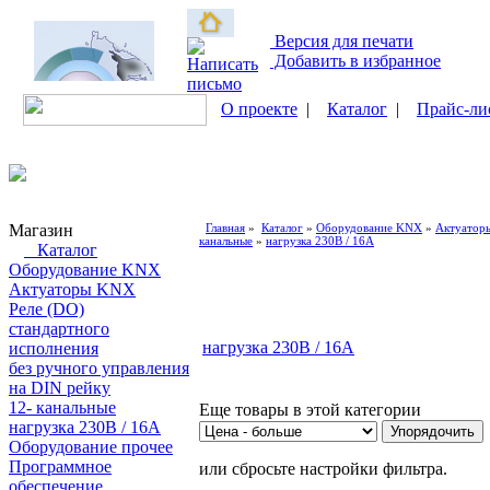
Версия для печати
Добавить в избранное
О проекте
|
Каталог
|
Прайс-ли
Магазин
Главная
»
Каталог
»
Оборудование KNX
»
Актуатор
канальные
»
нагрузка 230В / 16А
Каталог
Оборудование KNX
Актуаторы KNX
Реле (DO)
стандартного
нагрузка 230В / 16А
исполнения
без ручного управления
на DIN рейку
12- канальные
Еще товары в этой категории
нагрузка 230В / 16А
Оборудование прочее
Программное
или сбросьте настройки фильтра.
обеспечение