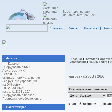
Версия для печати
Добавить в избранное
|
|
|
О проекте
Каталог
Прайс-лист
Конта
Магазин
Главная
»
Каталог
»
Оборудо
управления
»
на DIN рейку
»
1
Каталог
Оборудование KNX
Актуаторы KNX
Реле (DO)
нагрузка 230В / 16А
стандартного исполнения
без ручного управления
на DIN рейку
10- канальные
Еще товары в этой категории
нагрузка 230В / 16А
Оборудование прочее
Программное обеспечение
В данной категории нет товар
Поиск товаров