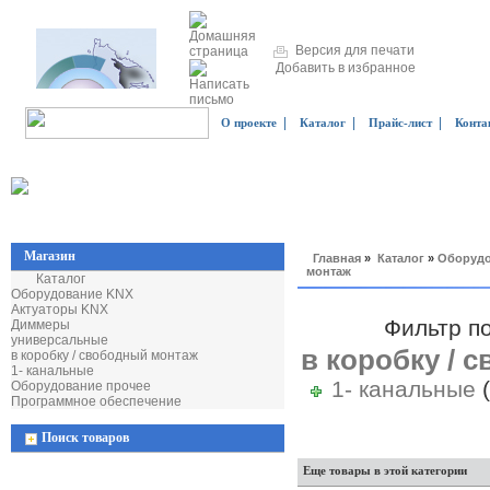
Версия для печати
Добавить в избранное
|
|
|
О проекте
Каталог
Прайс-лист
Конта
Магазин
Главная
»
Каталог
»
Оборудо
монтаж
Каталог
Оборудование KNX
Актуаторы KNX
Фильтр п
Диммеры
универсальные
в коробку / 
в коробку / свободный монтаж
1- канальные
1- канальные
Оборудование прочее
Программное обеспечение
Поиск товаров
Еще товары в этой категории