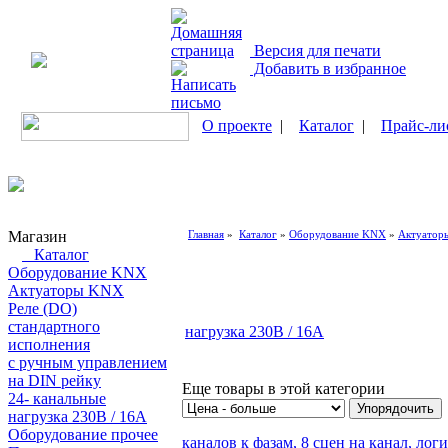
Версия для печати
Добавить в избранное
О проекте
|
Каталог
|
Прайс-ли
Магазин
Главная
»
Каталог
»
Оборудование KNX
»
Актуатор
Каталог
Оборудование KNX
Актуаторы KNX
Реле (DO)
стандартного
нагрузка 230В / 16А
исполнения
с ручным управлением
на DIN рейку
Еще товары в этой категории
24- канальные
нагрузка 230В / 16А
Оборудование прочее
каналов к фазам, 8 сцен на канал, л