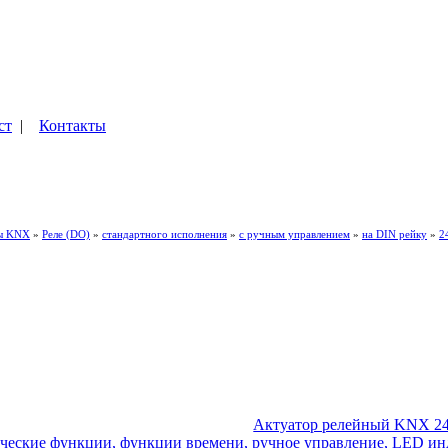
ст
|
Контакты
ы KNX
»
Реле (DO)
»
стандартного исполнения
»
с ручным управлением
»
на DIN рейку
»
2
Актуатор релейный KNX 24
огические функции, функции времени, ручное управление, LED ин