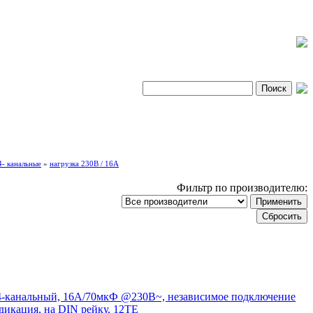
4- канальные
»
нагрузка 230В / 16А
Фильтр по производителю:
-канальный, 16A/70мкФ @230В~, независимое подключение
дикация, на DIN рейку, 12TE