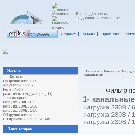
Версия для печати
Добавить в избранное
|
|
|
О проекте
Каталог
Прайс-лист
Конта
Магазин
Главная
»
Каталог
»
Оборудо
канальные
Каталог
Оборудование KNX
Актуаторы KNX RF
Фильтр п
Реле KNX RF
розеточные модули (plug-in)
1- канальные
1- канальные
нагрузка 230В / 6А
нагрузка 230В / 
нагрузка 230В / 10А
нагрузка 230В / 16А
нагрузка 230В /
Оборудование прочее
Программное обеспечение
нагрузка 230В /
Поиск товаров