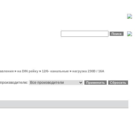
равления
»
на DIN рейку
»
12/6- канальные
»
нагрузка 230В / 16А
 производителю: