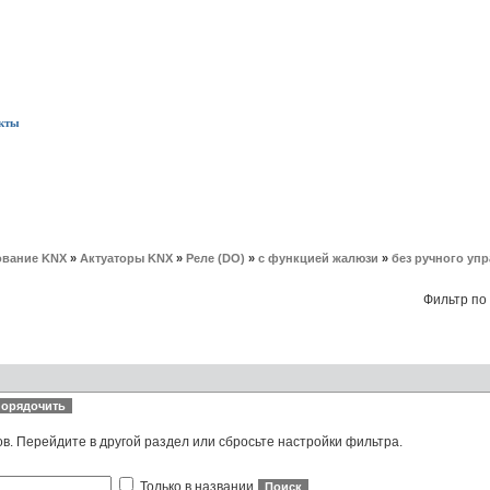
кты
вание KNX
»
Актуаторы KNX
»
Реле (DO)
»
с функцией жалюзи
»
без ручного уп
Фильтр по
ов. Перейдите в другой раздел или сбросьте настройки фильтра.
Только в названии