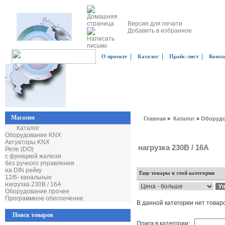
Версия для печати
Добавить в избранное
|
|
|
О проекте
Каталог
Прайс-лист
Конта
Магазин
Главная
»
Каталог
»
Оборудо
Каталог
Оборудование KNX
Актуаторы KNX
нагрузка 230В / 16А
Реле (DO)
с функцией жалюзи
без ручного управления
на DIN рейку
Еще товары в этой категории
12/6- канальные
нагрузка 230В / 16А
Оборудование прочее
Программное обеспечение
В данной категории нет товар
Поиск товаров
Поиск в категории: