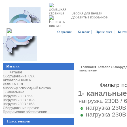
Версия для печати
Добавить в избранное
|
|
|
О проекте
Каталог
Прайс-лист
Конта
Магазин
Главная
»
Каталог
»
Оборудо
канальные
Каталог
Оборудование KNX
Актуаторы KNX RF
Фильтр п
Реле KNX RF
в коробку / свободный монтаж
1- канальные
1- канальные
нагрузка 230В / 6А
нагрузка 230В / 
нагрузка 230В / 10А
нагрузка 230В / 16А
нагрузка 230В
Оборудование прочее
Программное обеспечение
нагрузка 230В
Поиск товаров