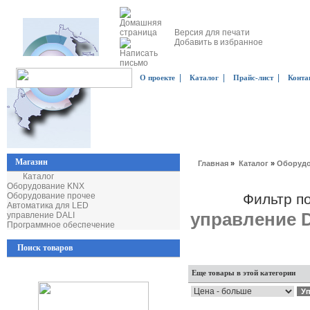
Версия для печати
Добавить в избранное
|
|
|
О проекте
Каталог
Прайс-лист
Конта
Магазин
Главная
»
Каталог
»
Оборудо
Каталог
Оборудование KNX
Оборудование прочее
Фильтр п
Автоматика для LED
управление 
управление DALI
Программное обеспечение
Поиск товаров
Еще товары в этой категории