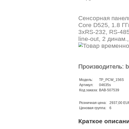
Сенсорная панель
Core D525, 1.8 ГГ
3хRS-232, RS-485,
line-out, 2 динам
Производитель: b.
Модель:
TP_PCW_156S
Артикул:
04635s
Код заказа:
BAB-507539
Розничная цена:
2937,00 EU
Ценовая группа:
6
Краткое описан