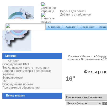
Версия для печати
Добавить в избранное
|
|
|
О проекте
Каталог
Прайс-лист
Конта
Магазин
Главная
»
Каталог
»
Оборудо
экраном
»
Встраиваемые
»
16'
Каталог
Оборудование KNX
Визуализация и диспетчеризация
Фильтр п
Панели и компьютеры с сенсорным
экраном
16''
Встраиваемые
16''
Оборудование прочее
Программное обеспечение
Поиск товаров
Еще товары в этой категории