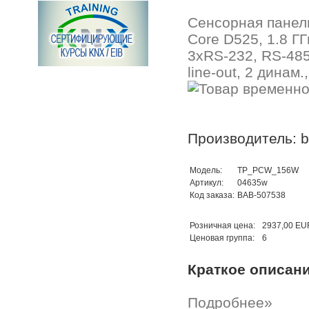
Сенсорная панель
Core D525, 1.8 ГГ
3хRS-232, RS-485,
line-out, 2 динам
Производитель: b.
Модель:
TP_PCW_156W
Артикул:
04635w
Код заказа:
BAB-507538
Розничная цена:
2937,00 EU
Ценовая группа:
6
Краткое описан
Подробнее»