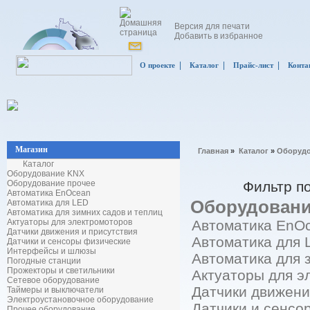
Версия для печати
Добавить в избранное
|
|
|
О проекте
Каталог
Прайс-лист
Конта
Магазин
Главная
»
Каталог
»
Оборудо
Каталог
Оборудование KNX
Оборудование прочее
Фильтр п
Автоматика EnOcean
Оборудовани
Автоматика для LED
Автоматика для зимних садов и теплиц
Актуаторы для электромоторов
Автоматика EnO
Датчики движения и присутствия
Автоматика для
Датчики и сенсоры физические
Интерфейсы и шлюзы
Автоматика для 
Погодные станции
Прожекторы и светильники
Актуаторы для э
Сетевое оборудование
Датчики движени
Таймеры и выключатели
Электроустановочное оборудование
Датчики и сенсо
Прочее оборудование