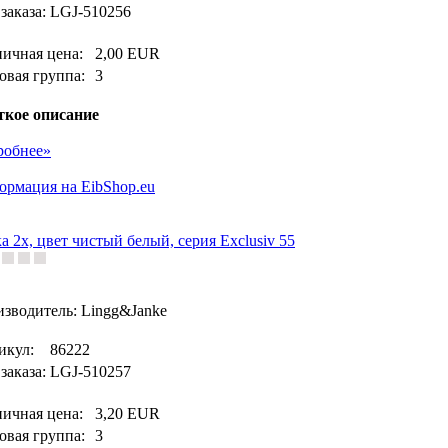
заказа:
LGJ-510256
ничная цена:
2,00 EUR
овая группа:
3
ткое описание
робнее»
рмация на EibShop.eu
а 2x, цвет чистый белый, серия Exclusiv 55
зводитель: Lingg&Janke
икул:
86222
заказа:
LGJ-510257
ничная цена:
3,20 EUR
овая группа:
3