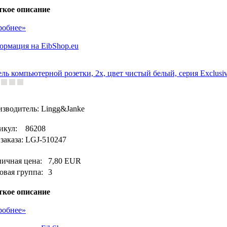
ткое описание
робнее»
рмация на EibShop.eu
ль компьютерной розетки, 2х, цвет чистый белый, серия Exclusi
зводитель: Lingg&Janke
икул:
86208
заказа:
LGJ-510247
ничная цена:
7,80 EUR
овая группа:
3
ткое описание
робнее»