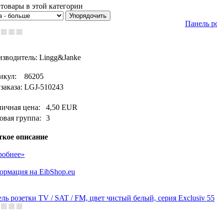
товары в этой категории
Панель ро
зводитель: Lingg&Janke
икул:
86205
заказа:
LGJ-510243
ничная цена:
4,50 EUR
овая группа:
3
ткое описание
робнее»
рмация на EibShop.eu
ль розетки TV / SAT / FM, цвет чистый белый, серия Exclusiv 55