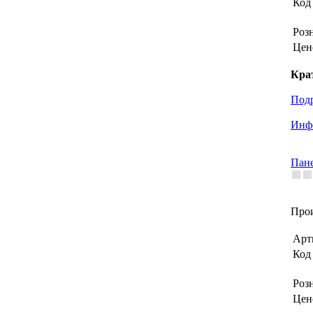
Код 
Роз
Цен
Кра
Под
Инфо
Пане
Прои
Арт
Код 
Роз
Цен