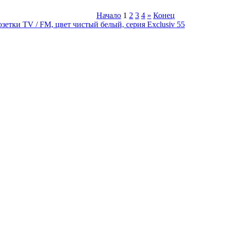
Начало
1
2
3
4
»
Конец
зетки TV / FM, цвет чистый белый, серия Exclusiv 55