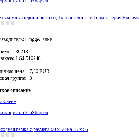
рмация на EibShop.eu
ль компьютерной розетки, 1х, цвет чистый белый, серия Exclusi
зводитель: Lingg&Janke
икул:
86218
заказа:
LGJ-510248
ничная цена:
7,80 EUR
овая группа:
3
ткое описание
робнее»
рмация на EibShop.eu
ходная рамка с размера 50 х 50 на 55 х 55