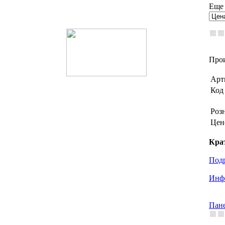
Поиск товаров
Еще 
Прои
Арт
Код 
Роз
Цен
Кра
Под
Инфо
Пане