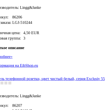
зводитель: Lingg&Janke
икул:
86206
заказа:
LGJ-510244
ничная цена:
4,50 EUR
овая группа:
3
ткое описание
робнее»
рмация на EibShop.eu
ль телефонной розетки, цвет чистый белый, серия Exclusiv 55
зводитель: Lingg&Janke
икул:
86207