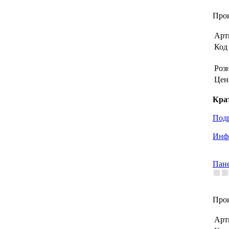
Прои
Арт
Код 
Роз
Цен
Кра
Под
Инфо
Пане
Прои
Арт