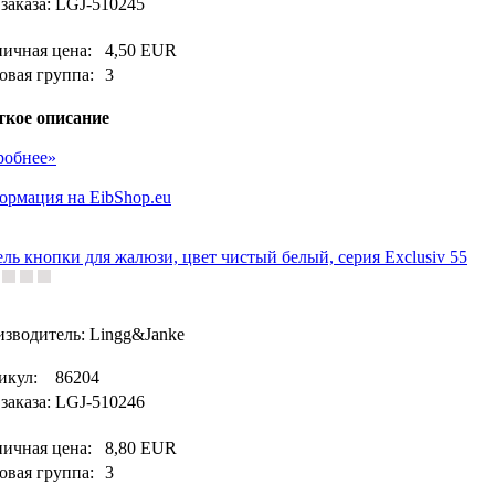
заказа:
LGJ-510245
ничная цена:
4,50 EUR
овая группа:
3
ткое описание
робнее»
рмация на EibShop.eu
ль кнопки для жалюзи, цвет чистый белый, серия Exclusiv 55
зводитель: Lingg&Janke
икул:
86204
заказа:
LGJ-510246
ничная цена:
8,80 EUR
овая группа:
3