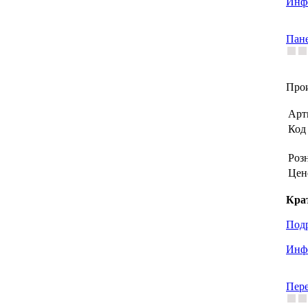
Инфо
Пане
Прои
Арт
Код 
Роз
Цен
Кра
Под
Инфо
Пере