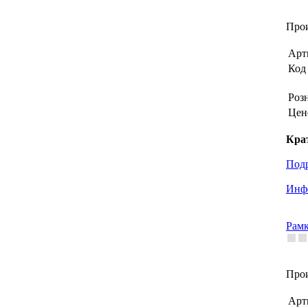
Прои
Арт
Код 
Роз
Цен
Кра
Под
Инфо
Рамк
Прои
Арт