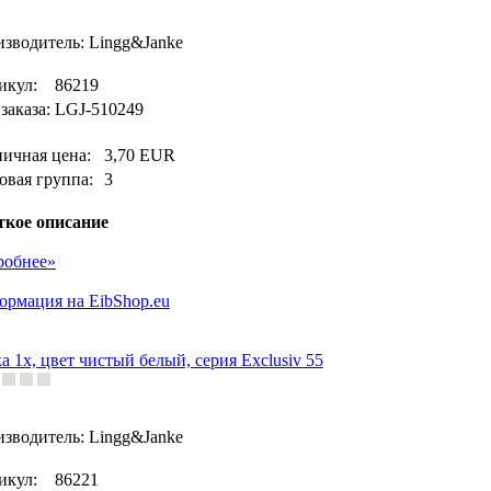
зводитель: Lingg&Janke
икул:
86219
заказа:
LGJ-510249
ничная цена:
3,70 EUR
овая группа:
3
ткое описание
робнее»
рмация на EibShop.eu
а 1x, цвет чистый белый, серия Exclusiv 55
зводитель: Lingg&Janke
икул:
86221