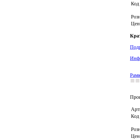
Код 
Роз
Цен
Кра
Под
Инфо
Рамк
Прои
Арт
Код 
Роз
Цен