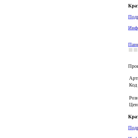
Кра
Под
Инфо
Пане
Прои
Арт
Код 
Роз
Цен
Кра
Под