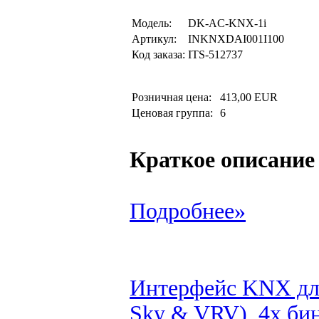
Модель:
DK-AC-KNX-1i
Артикул:
INKNXDAI001I100
Код заказа:
ITS-512737
Розничная цена:
413,00 EUR
Ценовая группа:
6
Краткое описание
Подробнее»
Интерфейс KNX для
Sky & VRV), 4x би