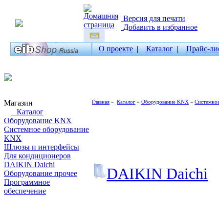
Версия для печати
Добавить в избранное
О проекте
|
Каталог
|
Прайс-ли
Магазин
Главная
»
Каталог
»
Оборудование KNX
»
Системно
Каталог
Оборудование KNX
Системное оборудование
KNX
Шлюзы и интерфейсы
Для кондиционеров
DAIKIN Daichi
DAIKIN Daichi
Оборудование прочее
Программное
обеспечение
Поиск товаров