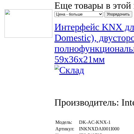
Еще товары в этой 
Интерфейс KNX для
Domestic), двустор
полнофункциональн
59х36х21мм
Производитель: Inte
Модель:
DK-AC-KNX-1
Артикул:
INKNXDAI001I000