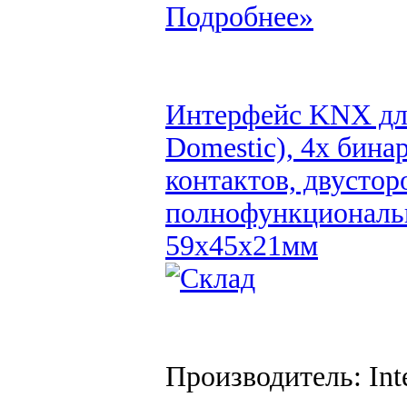
Подробнее»
Интерфейс KNX для
Domestic), 4x бин
контактов, двустор
полнофункциональн
59х45х21мм
Производитель: Inte