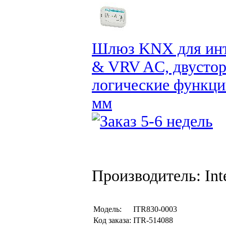
Шлюз KNX для инт
& VRV AC, двустор
логические функци
мм
Производитель: Int
Модель:
ITR830-0003
Код заказа:
ITR-514088