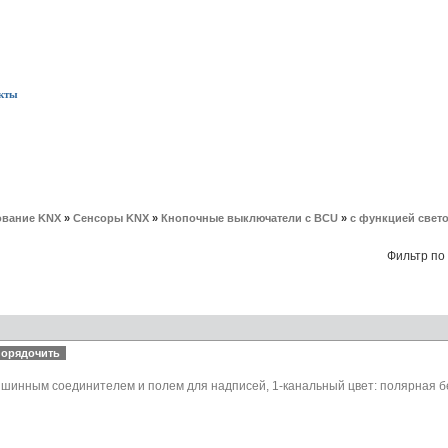
кты
вание KNX
»
Сенсоры KNX
»
Кнопочные выключатели с BCU
»
с функцией свет
Фильтр по
шинным соединителем и полем для надписей, 1-канальный цвет: полярная бе