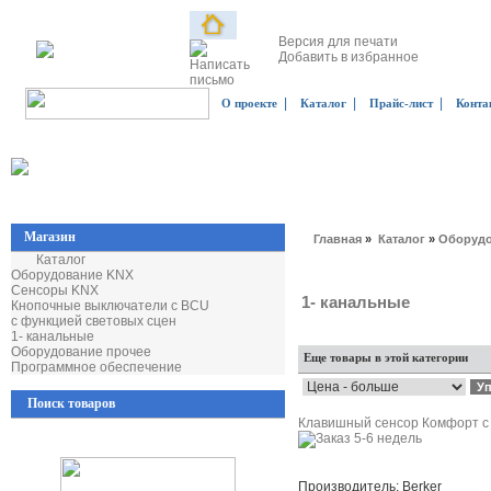
Версия для печати
Добавить в избранное
|
|
|
О проекте
Каталог
Прайс-лист
Конта
Магазин
Главная
»
Каталог
»
Оборудо
Каталог
Оборудование KNX
Сенсоры KNX
1- канальные
Кнопочные выключатели с BCU
с функцией световых сцен
1- канальные
Оборудование прочее
Еще товары в этой категории
Программное обеспечение
Поиск товаров
Клавишный сенсор Комфорт с 
Производитель: Berker