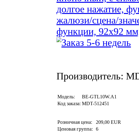
долгое нажатие, ф
жалюзи/сцена/знач
функции, 92x92 мм,
Производитель: M
Модель:
BE-GTL10W.A1
Код заказа:
MDT-512451
Розничная цена:
209,00 EUR
Ценовая группа:
6