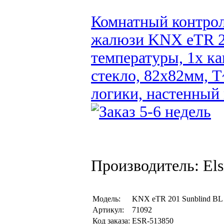
Комнатный контрол
жалюзи KNX eTR 20
температуры, 1x к
стекло, 82x82мм, T
логики, настенный
Производитель: Els
Модель:
KNX eTR 201 Sunblind BL
Артикул:
71092
Код заказа:
ESR-513850