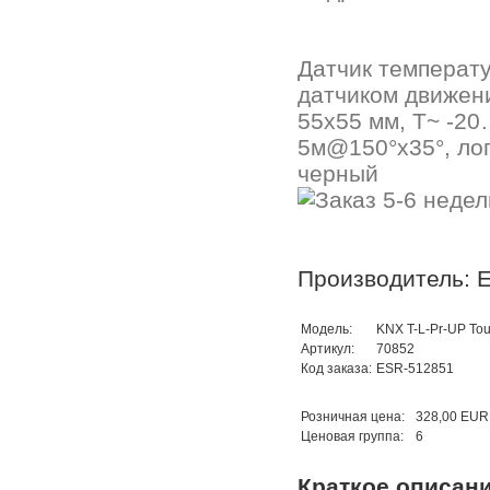
Датчик температ
датчиком движени
55x55 мм, T~ -20
5м@150°х35°, лог
черный
Производитель: E
Модель:
KNX T-L-Pr-UP To
Артикул:
70852
Код заказа:
ESR-512851
Розничная цена:
328,00 EUR
Ценовая группа:
6
Краткое описан