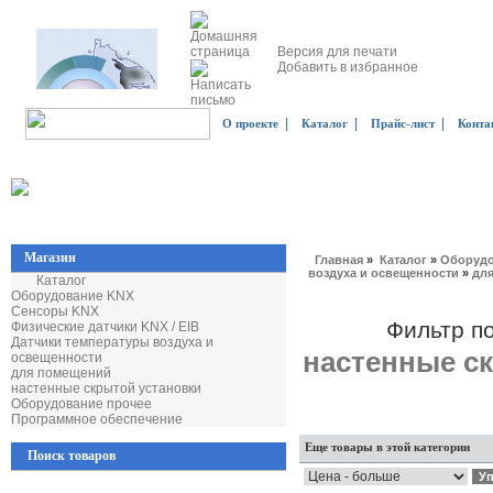
Версия для печати
Добавить в избранное
|
|
|
О проекте
Каталог
Прайс-лист
Конта
Магазин
Главная
»
Каталог
»
Оборудо
воздуха и освещенности
»
дл
Каталог
Оборудование KNX
Сенсоры KNX
Фильтр п
Физические датчики KNX / EIB
Датчики температуры воздуха и
настенные с
освещенности
для помещений
настенные скрытой установки
Оборудование прочее
Программное обеспечение
Еще товары в этой категории
Поиск товаров