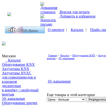
Версия для печати
Добавить в избранное
О проекте
|
Каталог
|
Прайс-ли
Магазин
Главная
»
Каталог
»
Оборудование KNX
»
Актуа
монтаж
»
10- канальные
Каталог
Оборудование KNX
Актуаторы KNX
Актуаторы HVAC
для сервоприводов и
10- канальные
клапанов
дискретные
в коробку / свободный
монтаж
Еще товары в этой категории
10- канальные
Оборудование прочее