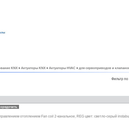
кты
вание KNX
»
Актуаторы KNX
»
Актуаторы HVAC
»
для сервоприводов и клапано
Фильтр по
равлением отоплением Fan coil 2-канальное, REG цвет: светло-серый instab