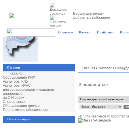
Версия для печати
Добавить в избранное
|
|
|
О проекте
Каталог
Прайс-лист
Конта
Магазин
Главная
»
Каталог
»
Оборудо
Каталог
Оборудование KNX
Актуаторы KNX
2- канальные
Актуаторы HVAC
для сервоприводов и клапанов
аналоговые
на DIN рейку
Еще товары в этой категории
2- канальные
Оборудование прочее
Программное обеспечение
Исполнительное устройство уп
Поиск товаров