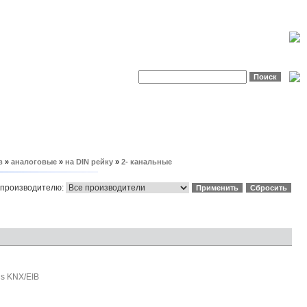
в
»
аналоговые
»
на DIN рейку
»
2- канальные
 производителю:
us KNX/EIB