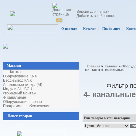
Версия для печати
Добавить в избранное
|
|
|
О проекте
Каталог
Прайс-лист
Конта
Магазин
Главная
»
Каталог
»
Оборудо
монтаж
»
4- канальные
Каталог
Оборудование KNX
Ввод-вывод KNX
Фильтр п
Аналоговые входы (AI)
Модули AI с BCU
4- канальные
свободный монтаж
4- канальные
Оборудование прочее
Программное обеспечение
Поиск товаров
Еще товары в этой категории