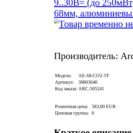
9..30В= (до 250мВт
68мм, алюминиевый
Производитель: Arc
Модель:
AE-S8-CO2-TF
Артикул:
30803040
Код заказа:
ARC-505241
Розничная цена:
583,00 EUR
Ценовая группа:
6
Краткое описание