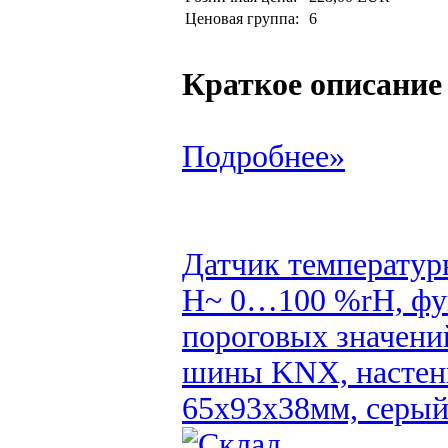
Ценовая группа:
6
Краткое описание
Подробнее»
Датчик температур
H~ 0…100 %rH, фун
пороговых значени
шины KNX, настенн
65x93x38мм, серы