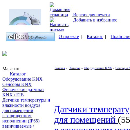
Версия для печати
Добавить в избранное
О проекте
|
Каталог
|
Прайс-ли
Магазин
Главная
»
Каталог
»
Оборудование KNX
»
Сенсоры
Каталог
Оборудование KNX
Сенсоры KNX
Физические датчики
KNX / EIB
Датчики температуры и
влажности воздуха
Датчики температу
для помещений
в защищенном
для помещений
(55
исполнении (IP65)
ввинчиваемые /