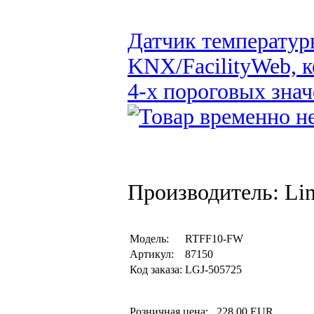
Датчик температур
KNX/FacilityWeb, 
4-х пороговых зна
Производитель: Li
Модель:
RTFF10-FW
Артикул:
87150
Код заказа:
LGJ-505725
Розничная цена:
228,00 EUR