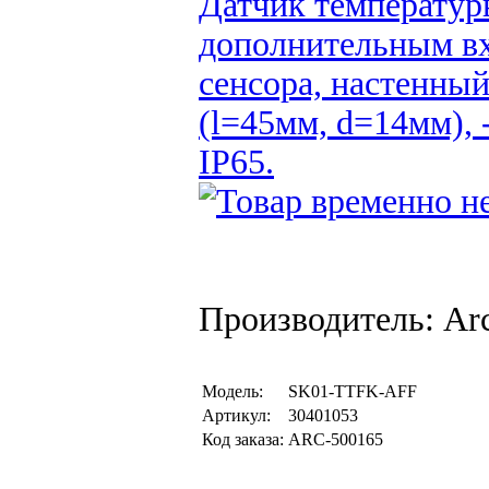
Датчик температур
дополнительным вх
сенсора, настенны
(l=45мм, d=14мм),
IP65.
Производитель: Arc
Модель:
SK01-TTFK-AFF
Артикул:
30401053
Код заказа:
ARC-500165