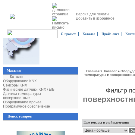
Версия для печати
Добавить в избранное
|
|
|
О проекте
Каталог
Прайс-лист
Конта
Магазин
Главная
»
Каталог
»
Оборудо
температуры
»
поверхностны
Каталог
Оборудование KNX
Сенсоры KNX
Фильтр п
Физические датчики KNX / EIB
Датчики температуры
поверхностн
поверхностные
Оборудование прочее
Программное обеспечение
Поиск товаров
Еще товары в этой категории