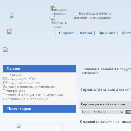
Версия для печати
Добавить в избранное
|
|
|
О проекте
Каталог
Прайс-лист
Конта
Магазин
Главная
»
Каталог
»
Оборудо
замерзания
Каталог
Оборудование KNX
Оборудование прочее
Датчики и сенсоры физические
Термостаты защиты от
Температура
Термостаты защиты от замерзания
Программное обеспечение
Еще товары в этой категории
Поиск товаров
В данной категории нет товар