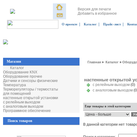
Версия для печати
Добавить в избранное
|
|
|
О проекте
Каталог
Прайс-лист
Конта
Магазин
Главная
»
Каталог
»
Оборудо
Каталог
Оборудование KNX
Оборудование прочее
настенные открытой у
Датчики и сенсоры физические
с релейным выходом
(0)
Температура
Терморегуляторы / термостаты
с аналоговым выходом
(0
для помещений
настенные открытой установки
с релейным выходом
с аналоговым выходом
Еще товары в этой категории
Программное обеспечение
Поиск товаров
В данной категории нет товар