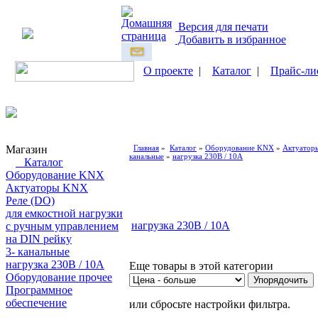
Версия для печати
Добавить в избранное
О проекте
|
Каталог
|
Прайс-ли
Магазин
Главная
»
Каталог
»
Оборудование KNX
»
Актуатор
канальные
»
нагрузка 230В / 10А
Каталог
Оборудование KNX
Актуаторы KNX
Реле (DO)
для емкостной нагрузки
нагрузка 230В / 10А
с ручным управлением
на DIN рейку
3- канальные
нагрузка 230В / 10А
Еще товары в этой категории
Оборудование прочее
Программное
обеспечение
или сбросьте настройки фильтра.