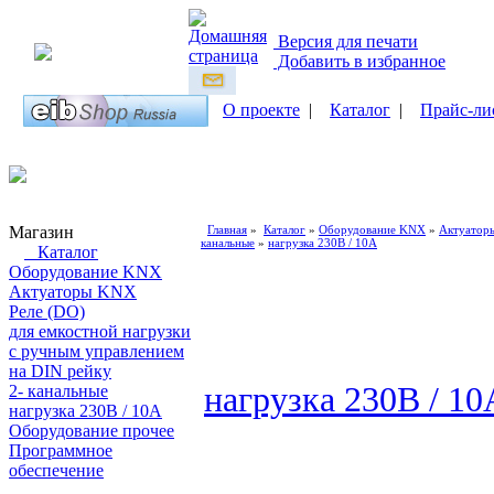
Версия для печати
Добавить в избранное
О проекте
|
Каталог
|
Прайс-ли
Магазин
Главная
»
Каталог
»
Оборудование KNX
»
Актуатор
канальные
»
нагрузка 230В / 10А
Каталог
Оборудование KNX
Актуаторы KNX
Реле (DO)
для емкостной нагрузки
с ручным управлением
на DIN рейку
нагрузка 230В / 10
2- канальные
нагрузка 230В / 10А
Оборудование прочее
Программное
обеспечение